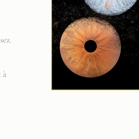
sez.
 à