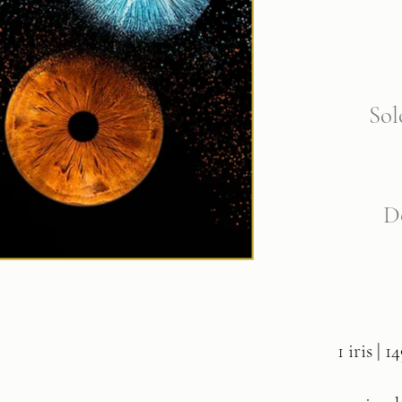
Sol
D
1 iris | 1