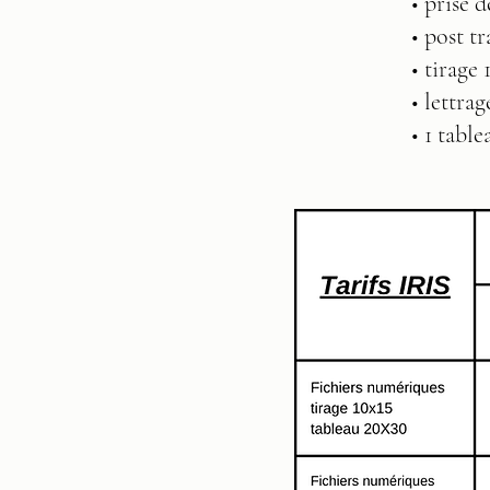
• prise 
• post t
• tirage 
• lettrag
• 1 tabl