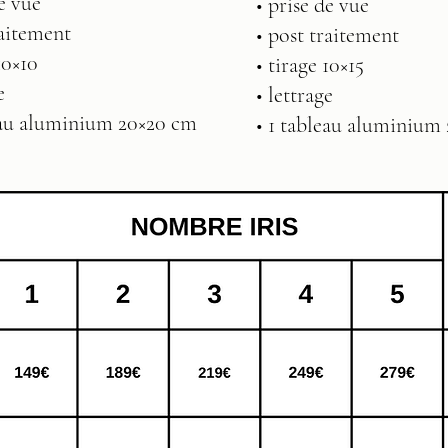
de vue
• prise de vue
raitement
• post traitement
10×10
• tirage 10×15
e
• lettrage
eau aluminium 20×20 cm
• 1 tableau aluminium