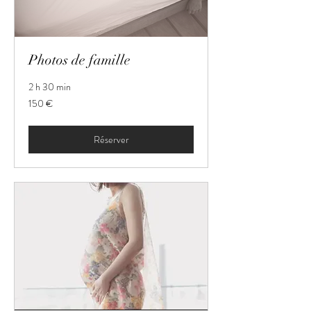
Photos de famille
2 h 30 min
150
150 €
euros
Réserver